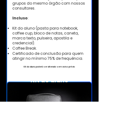
grupos do mesmo órgão com nossos
consultores.​
Incluso
:​
Kit do aluno (pasta para notebook,
coffee cup, bloco de notas, caneta,
marca texto, pulseira, apostila e
credencial).
Coffee Break.
Certificado de conclusão para quem
atingir no mínimo 75% de frequência.
Kit do aluno poderá ser alterado sem aviso prévio
Kit do aluno