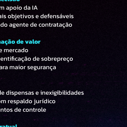
m apoio da IA
ais objetivos e defensáveis
 do agente de contratação
mação de valor
de mercado
dentificação de sobrepreço
ra maior segurança
 dispensas e inexigibilidades
om respaldo jurídico
tos de controle
ratual