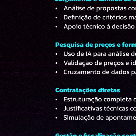
• Análise de propostas co
• Definição de critérios m
• Apoio técnico à decisão
Pesquisa de preços e for
• Uso de IA para análise 
• Validação de preços e i
• Cruzamento de dados pa
Contratações diretas
• Estruturação completa de
• Justificativas técnicas c
• Simulação de apontamen
Gestão e fiscalização cont