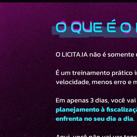
O LICITA.IA não é somente u
É um treinamento prático i
velocidade, menos erro e m
Em apenas 3 dias, você vai
planejamento à fiscalizaç
enfrenta no seu dia a dia
.
Aqui, você não vai ver teor