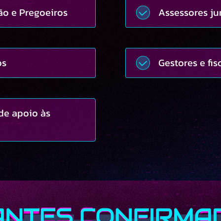
ão e Pregoeiros
Assessores ju
os
Gestores e fis
de apoio às