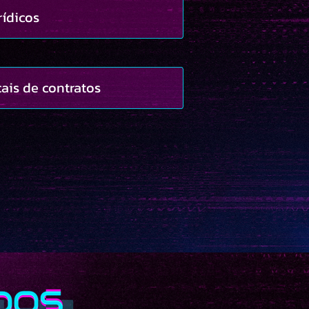
rídicos
cais de contratos