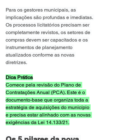
Para os gestores municipais, as 
implicações são profundas e imediatas. 
Os processos licitatórios precisam ser 
completamente revistos, os setores de 
compras devem ser capacitados e os 
instrumentos de planejamento 
atualizados conforme as novas 
diretrizes.
Dica Prática
Comece pela revisão do Plano de 
Contratações Anual (PCA). Este é o 
documento-base que organiza toda a 
estratégia de aquisições do município 
e precisa estar alinhado com as novas 
exigências da Lei 14.133/21.
Os 5 pilares da nova 