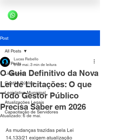
Post
All Posts
Lucas Rebello
All Posts
5 de mai.
3 min de leitura
O Guia Definitivo da Nova
Licitações
Lei de Licitações: O que
Gestão Pública
Legislativo Municipal
Todo Gestor Público
Atualizaçōes Legais
Precisa Saber em 2026
Capacitação de Servidores
Atualizado:
6 de mai.
As mudanças trazidas pela Lei 
14.133/21 exigem atualização 