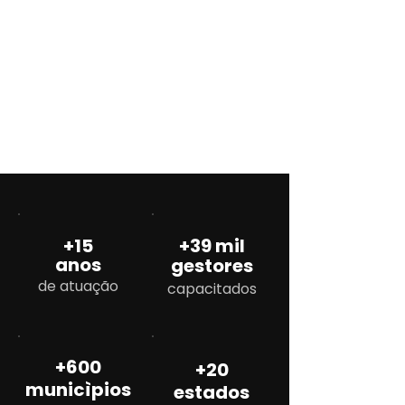
+15
+39 mil
anos
gestores
de atuação
capacitados
+600
+20
municìpios
estados